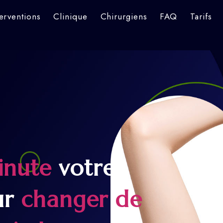
terventions
Clinique
Chirurgiens
FAQ
Tarifs
inute
votre
ur
changer de