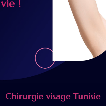
vie !
Chirurgie visage Tunisie