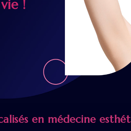
vie !
calisés en médecine esthét