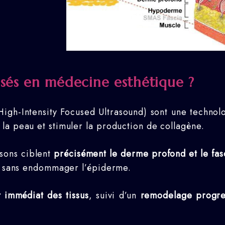
lisés en médecine esthétique ?
gh-Intensity Focused Ultrasound) sont une technolog
la peau et stimuler la production de collagène.
asons ciblent
précisément le derme profond et le fa
 — sans endommager l’épiderme.
 immédiat des tissus
, suivi d’un
remodelage progres