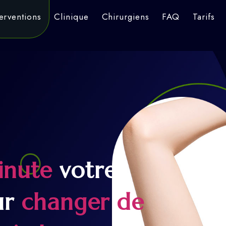
terventions
Clinique
Chirurgiens
FAQ
Tarifs
inute
votre
ur
changer de