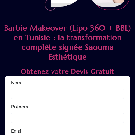
Barbie Makeover (Lipo 360 + BBL)
en Tunisie : la transformation
complète signée Saouma
Esthétique
Obtenez votre Devis Gratuit