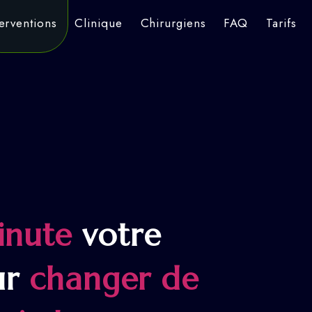
terventions
Clinique
Chirurgiens
FAQ
Tarifs
inute
votre
ur
changer de