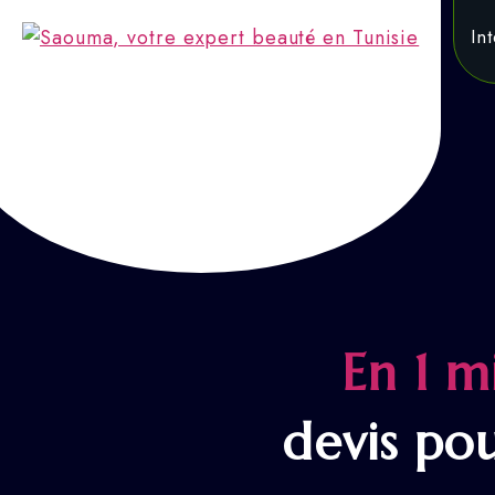
Accueil
In
Saouma, votre expert beauté en Tunisie
Révélez-vous
En 1 m
devis po