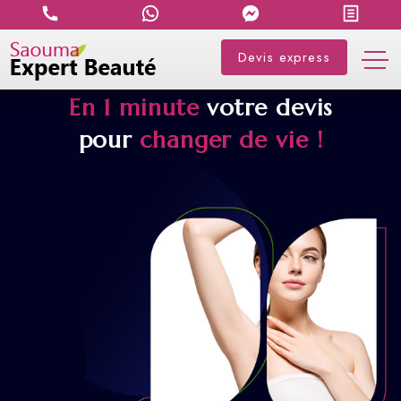
Devis express
En 1 minute
votre devis
pour
changer de vie !