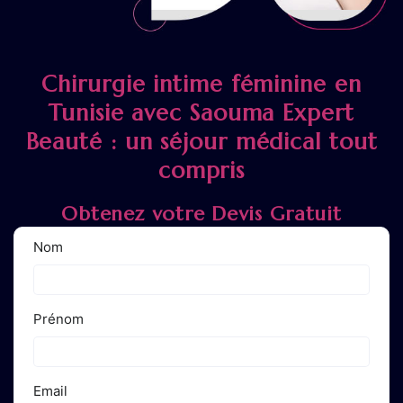
Chirurgie intime féminine en
Tunisie avec Saouma Expert
Beauté : un séjour médical tout
compris
Obtenez votre Devis Gratuit