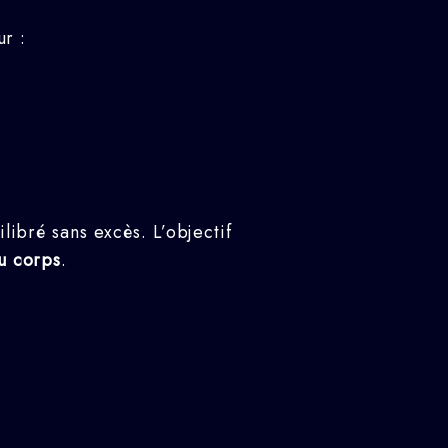
ur :
libré sans excès. L’objectif
du corps
.