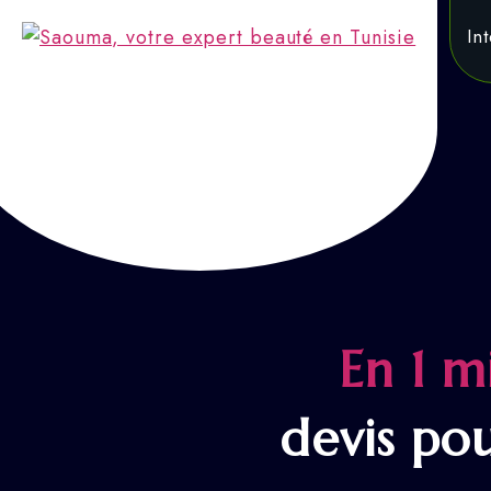
Accueil
In
Saouma, votre expert beauté en Tunisie
Révélez-vous
En 1 m
devis po