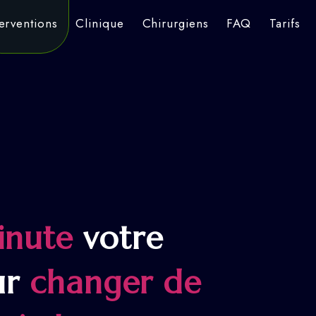
terventions
Clinique
Chirurgiens
FAQ
Tarifs
inute
votre
ur
changer de