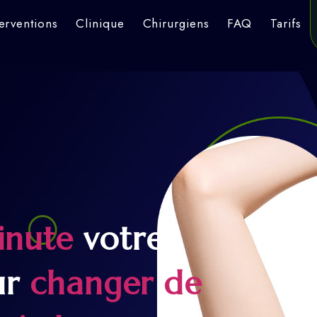
terventions
Clinique
Chirurgiens
FAQ
Tarifs
inute
votre
ur
changer de