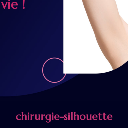
vie !
chirurgie-silhouette