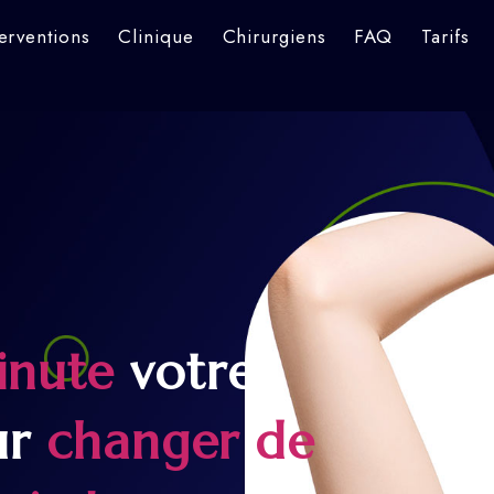
terventions
Clinique
Chirurgiens
FAQ
Tarifs
inute
votre
ur
changer de