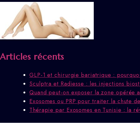
Articles récents
GLP-1 et chirurgie bariatrique : pourquo
Sculptra et Radiesse : les injections bio
Quand peut-on exposer la zone opérée au
Exosomes ou PRP pour traiter la chute des
Thérapie par Exosomes en Tunisie : la ré