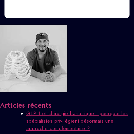
Articles récents
GLP-1 et chirurgie bariatrique : pourquoi les
spécialistes privilégient désormais une
approche complémentaire ?