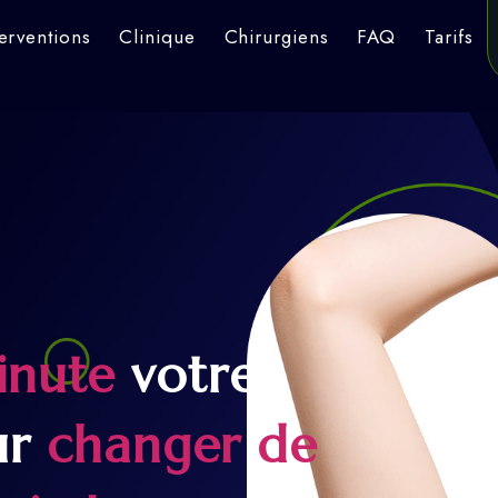
terventions
Clinique
Chirurgiens
FAQ
Tarifs
inute
votre
ur
changer de