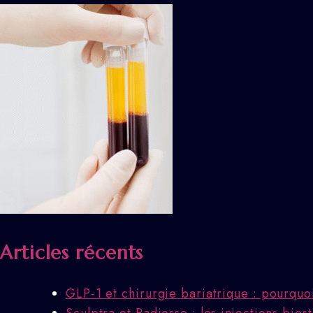
Articles récents
GLP-1 et chirurgie bariatrique : pourquo