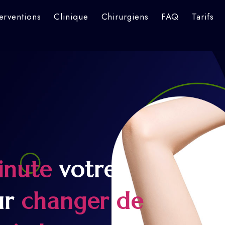
terventions
Clinique
Chirurgiens
FAQ
Tarifs
inute
votre
ur
changer de