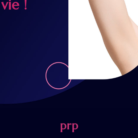
vie !
prp