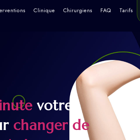
terventions
Clinique
Chirurgiens
FAQ
Tarifs
inute
votre
ur
changer de