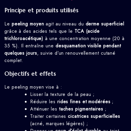
Principe et produits utilisés
Le
peeling moyen
agit au niveau du
derme superficiel
grâce à des acides tels que le
TCA (acide
trichloroacétique)
à une concentration moyenne (20 à
35 %). Il entraîne une
desquamation visible pendant
quelques jours
, suivie d’un renouvellement cutané
complet.
Objectifs et effets
Le peeling moyen vise à :
Lisser la texture de la peau ;
Réduire les
rides fines et modérées
;
Atténuer les
taches pigmentaires
;
Traiter certaines
cicatrices superficielles
(acné, marques légères) ;
Donner un
coup d’éclat durable
au teint.