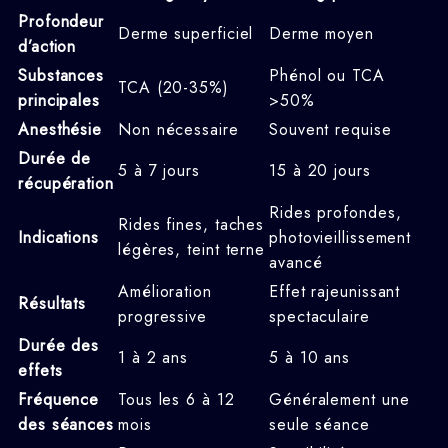
Profondeur
Derme superficiel
Derme moyen
d’action
Substances
Phénol ou TCA
TCA (20-35%)
principales
>50%
Anesthésie
Non nécessaire
Souvent requise
Durée de
5 à 7 jours
15 à 20 jours
récupération
Rides profondes,
Rides fines, taches
Indications
photovieillissement
légères, teint terne
avancé
Amélioration
Effet rajeunissant
Résultats
progressive
spectaculaire
Durée des
1 à 2 ans
5 à 10 ans
effets
Fréquence
Tous les 6 à 12
Généralement une
des séances
mois
seule séance