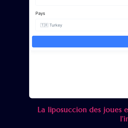
La liposuccion des joues 
l’