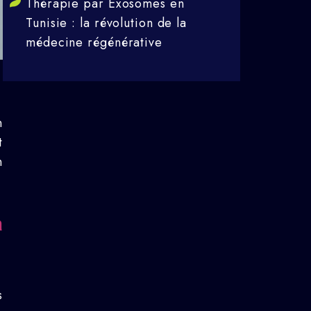
Thérapie par Exosomes en
Tunisie : la révolution de la
médecine régénérative
n
t
n
a
s