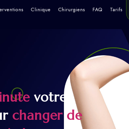
terventions
Clinique
Chirurgiens
FAQ
Tarifs
inute
votre
ur
changer de