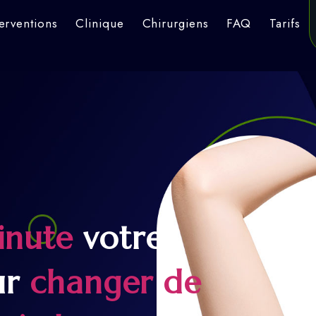
terventions
Clinique
Chirurgiens
FAQ
Tarifs
inute
votre
ur
changer de