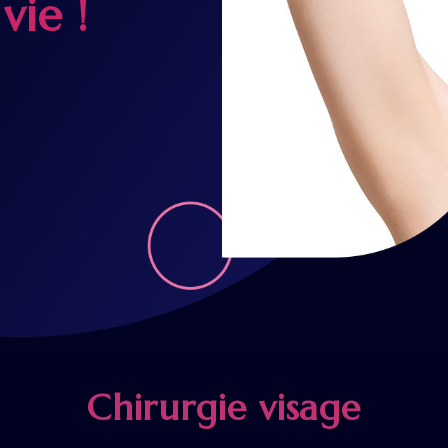
vie !
Chirurgie visage