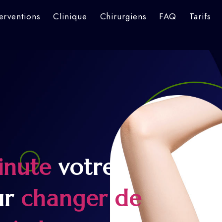
terventions
Clinique
Chirurgiens
FAQ
Tarifs
inute
votre
ur
changer de