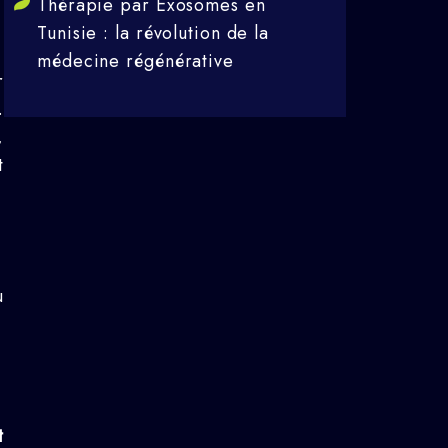
Thérapie par Exosomes en
Tunisie : la révolution de la
médecine régénérative
r
.
,
t
u
t