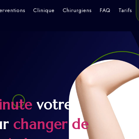
terventions
Clinique
Chirurgiens
FAQ
Tarifs
inute
votre
ur
changer de