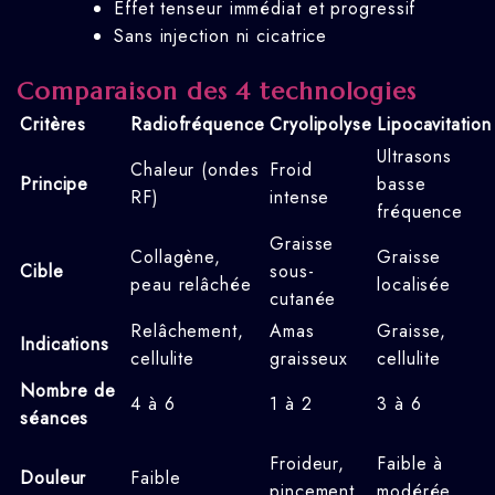
Effet tenseur immédiat et progressif
Sans injection ni cicatrice
Comparaison des 4 technologies
Critères
Radiofréquence
Cryolipolyse
Lipocavitation
Ultrasons
Chaleur (ondes
Froid
Principe
basse
RF)
intense
fréquence
Graisse
Collagène,
Graisse
Cible
sous-
peau relâchée
localisée
cutanée
Relâchement,
Amas
Graisse,
Indications
cellulite
graisseux
cellulite
Nombre de
4 à 6
1 à 2
3 à 6
séances
Froideur,
Faible à
Douleur
Faible
pincement
modérée