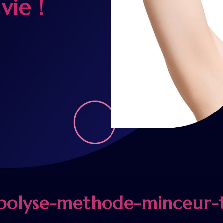
vie !
ipolyse-methode-minceur-t