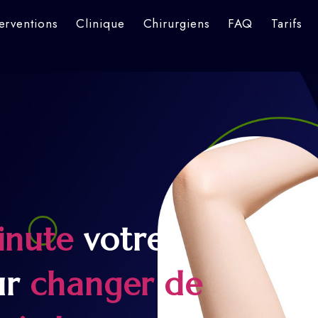
terventions
Clinique
Chirurgiens
FAQ
Tarifs
inute
votre
ur
changer de