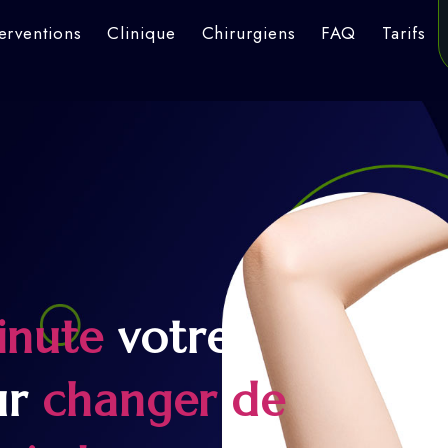
terventions
Clinique
Chirurgiens
FAQ
Tarifs
inute
votre
ur
changer de