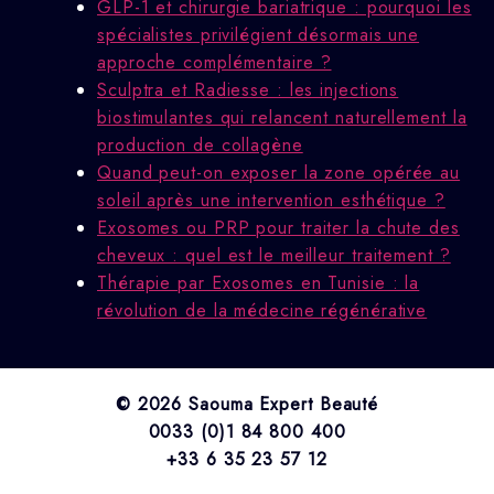
GLP-1 et chirurgie bariatrique : pourquoi les
spécialistes privilégient désormais une
approche complémentaire ?
Sculptra et Radiesse : les injections
biostimulantes qui relancent naturellement la
production de collagène
Quand peut-on exposer la zone opérée au
soleil après une intervention esthétique ?
Exosomes ou PRP pour traiter la chute des
cheveux : quel est le meilleur traitement ?
Thérapie par Exosomes en Tunisie : la
révolution de la médecine régénérative
© 2026 Saouma Expert Beauté
0033 (0)1 84 800 400
+33 6 35 23 57 12