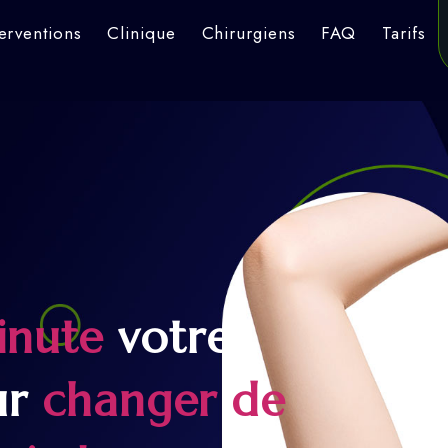
terventions
Clinique
Chirurgiens
FAQ
Tarifs
inute
votre
ur
changer de