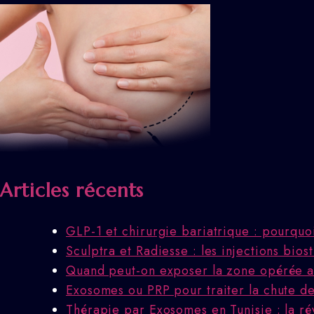
Articles récents
GLP-1 et chirurgie bariatrique : pourquo
Sculptra et Radiesse : les injections bio
Quand peut-on exposer la zone opérée au
Exosomes ou PRP pour traiter la chute des
Thérapie par Exosomes en Tunisie : la ré