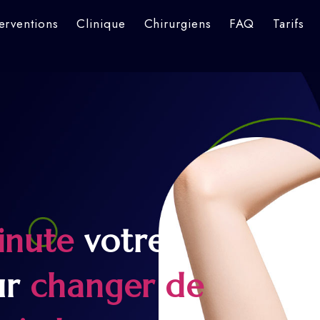
terventions
Clinique
Chirurgiens
FAQ
Tarifs
inute
votre
ur
changer de