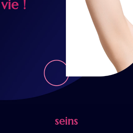
vie !
seins