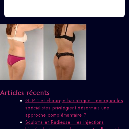
Articles récents
GLP-1 et chirurgie bariatrique : pourquoi les
spécialistes privilégient désormais une
approche complémentaire ?
Sculptra et Radiesse : les injections