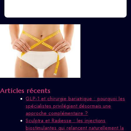
Articles récents
GLP-1 et chirurgie bariatrique : pourquoi les
spécialistes privilégient désormais une
approche complémentaire ?
Sculptra et Radiesse : les injections
biostimulantes qui relancent naturellement la