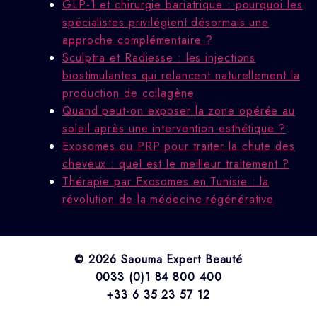
GLP-1 et chirurgie bariatrique : pourquoi les
spécialistes privilégient désormais une
approche complémentaire ?
Sculptra et Radiesse : les injections
biostimulantes qui relancent naturellement la
production de collagène
Quand peut-on exposer la zone opérée au
soleil après une intervention esthétique ?
Exosomes ou PRP pour traiter la chute des
cheveux : quel est le meilleur traitement ?
Thérapie par Exosomes en Tunisie : la
révolution de la médecine régénérative
© 2026 Saouma Expert Beauté
0033 (0)1 84 800 400
+33 6 35 23 57 12