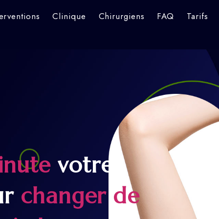
terventions
Clinique
Chirurgiens
FAQ
Tarifs
inute
votre
ur
changer de