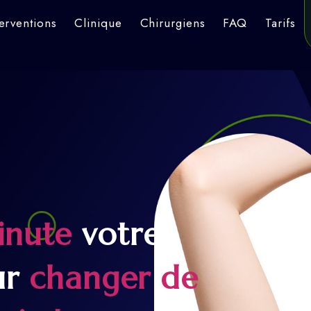
terventions
Clinique
Chirurgiens
FAQ
Tarifs
inute
votre
ur
changer de