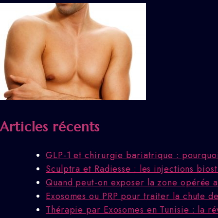
Articles récents
GLP-1 et chirurgie bariatrique : pourquo
Sculptra et Radiesse : les injections bio
Quand peut-on exposer la zone opérée au
Exosomes ou PRP pour traiter la chute des
Thérapie par Exosomes en Tunisie : la ré