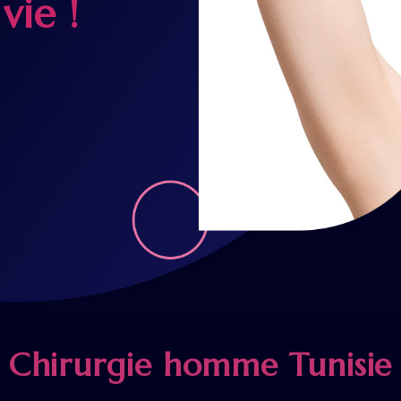
vie !
Chirurgie homme Tunisie