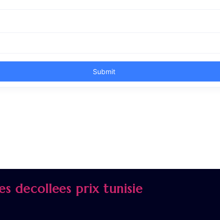
les decollees prix tunisie