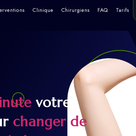
terventions
Clinique
Chirurgiens
FAQ
Tarifs
inute
votre
ur
changer de