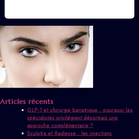
Articles récents
GLP-1 et chirurgie bariatrique : pourquoi les
spécialistes privilégient désormais une
approche complémentaire ?
Sculptra et Radiesse : les injections