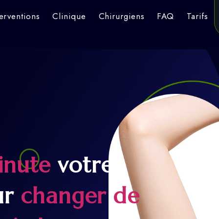
terventions
Clinique
Chirurgiens
FAQ
Tarifs
inute
votre
ur
changer de