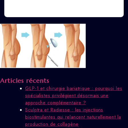
Articles récents
GLP-1 et chirurgie bariatrique : pourquoi les
spécialistes privilégient désormais une
approche complémentaire ?
Sculptra et Radiesse : les injections
biostimulantes qui relancent naturellement la
production de collagène