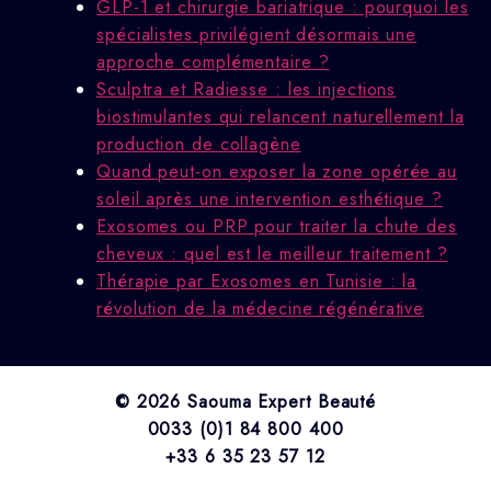
GLP-1 et chirurgie bariatrique : pourquoi les
spécialistes privilégient désormais une
approche complémentaire ?
Sculptra et Radiesse : les injections
biostimulantes qui relancent naturellement la
production de collagène
Quand peut-on exposer la zone opérée au
soleil après une intervention esthétique ?
Exosomes ou PRP pour traiter la chute des
cheveux : quel est le meilleur traitement ?
Thérapie par Exosomes en Tunisie : la
révolution de la médecine régénérative
© 2026 Saouma Expert Beauté
0033 (0)1 84 800 400
+33 6 35 23 57 12