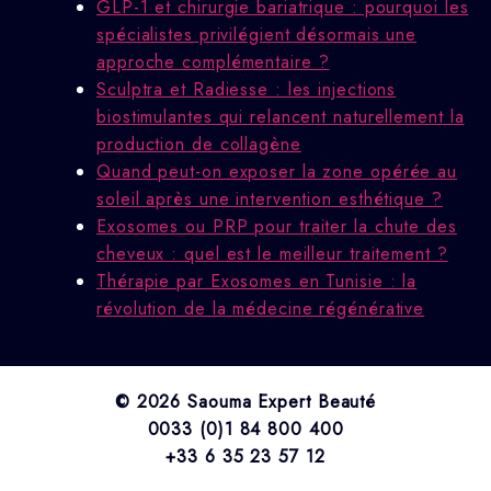
GLP-1 et chirurgie bariatrique : pourquoi les
spécialistes privilégient désormais une
approche complémentaire ?
Sculptra et Radiesse : les injections
biostimulantes qui relancent naturellement la
production de collagène
Quand peut-on exposer la zone opérée au
soleil après une intervention esthétique ?
Exosomes ou PRP pour traiter la chute des
cheveux : quel est le meilleur traitement ?
Thérapie par Exosomes en Tunisie : la
révolution de la médecine régénérative
© 2026 Saouma Expert Beauté
0033 (0)1 84 800 400
+33 6 35 23 57 12