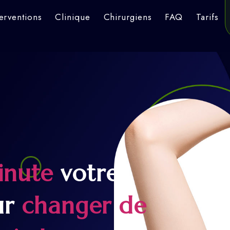
terventions
Clinique
Chirurgiens
FAQ
Tarifs
inute
votre
ur
changer de