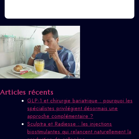
Articles récents
GLP-1 et chirurgie bariatrique : pourquoi les
spécialistes privilégient désormais une
approche complémentaire ?
Sculptra et Radiesse : les injections
biostimulantes qui relancent naturellement la