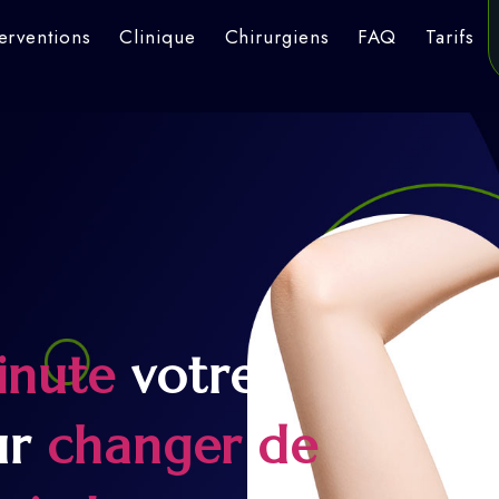
terventions
Clinique
Chirurgiens
FAQ
Tarifs
inute
votre
ur
changer de