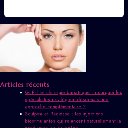
Articles récents
GLP-1 et chirurgie bariatrique : pourquoi les
spécialistes privilégient désormais une
approche complémentaire ?
Sculptra et Radiesse : les injections
biostimulantes qui relancent naturellement la