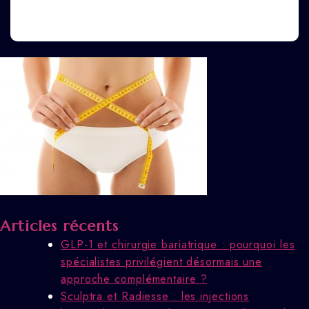
Articles récents
GLP-1 et chirurgie bariatrique : pourquoi les
spécialistes privilégient désormais une
approche complémentaire ?
Sculptra et Radiesse : les injections